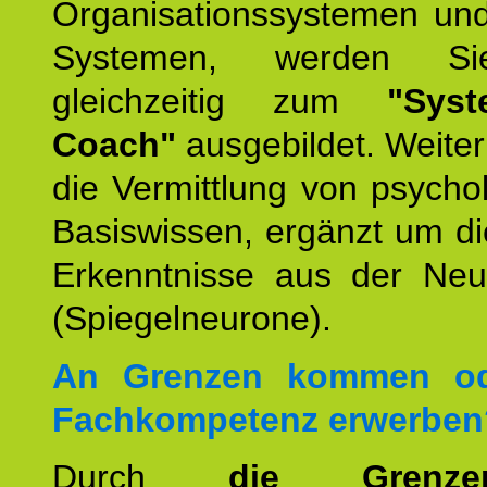
Organisationssystemen und
Systemen, werden Si
gleichzeitig zum
"Syst
Coach"
ausgebildet. Weiterh
die Vermittlung von psych
Basiswissen, ergänzt um d
Erkenntnisse aus der Neur
(Spiegelneurone).
An Grenzen kommen od
Fachkompetenz erwerben
Durch
die Grenz