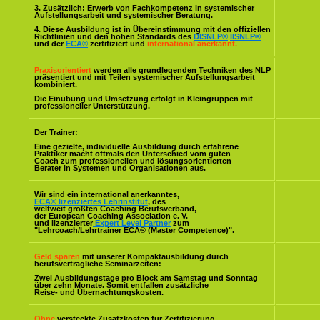
3. Zusätzlich: Erwerb von Fachkompetenz in systemischer
Aufstellungsarbeit und systemischer Beratung.
4. Diese Ausbildung ist in Übereinstimmung mit den offiziellen
Richtlinien und den hohen Standards des
DISNLP®
IISNLP®
und der
ECA®
zertifiziert und
international anerkannt.
Praxisorientiert
werden alle grundlegenden Techniken des NLP
präsentiert und mit Teilen systemischer Aufstellungsarbeit
kombiniert.
Die Einübung und Umsetzung erfolgt in Kleingruppen mit
professioneller Unterstützung.
Der Trainer:
Eine gezielte, individuelle Ausbildung durch erfahrene
Praktiker macht oftmals den Unterschied vom guten
Coach zum professionellen und lösungsorientierten
Berater in Systemen und Organisationen aus.
Wir sind ein international anerkanntes,
ECA® lizenziertes Lehrinstitut
, des
weltweit größten Coaching Berufsverband,
der European Coaching Association e. V.
und lizenzierter
Expert Level Partner
zum
"Lehrcoach/Lehrtrainer ECA® (Master Competence)".
Geld sparen
mit unserer Kompaktausbildung durch
berufsverträgliche Seminarzeiten:
Zwei Ausbildungstage pro Block am Samstag und Sonntag
über zehn Monate. Somit entfallen zusätzliche
Reise- und Übernachtungskosten.
Ohne
versteckte Zusatzkosten für Zertifizierung,