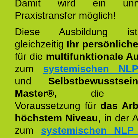
Damit wird ein unmit
Praxistransfer möglich!
Diese Ausbildung is
gleichzeitig
Ihr persönlich
für die
multifunktionale A
zum
systemischen NLP
und
Selbstbewusstsei
Master®,
die wie
Voraussetzung für
das Arb
höchstem Niveau
, in der 
zum
systemischen NLP 