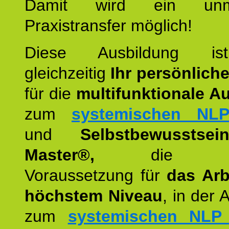
Damit wird ein unmit
Praxistransfer möglich!
Diese Ausbildung is
gleichzeitig
Ihr persönlich
für die
multifunktionale A
zum
systemischen NLP
und
Selbstbewusstsei
Master®,
die wie
Voraussetzung für
das Arb
höchstem Niveau
, in der 
zum
systemischen NLP 