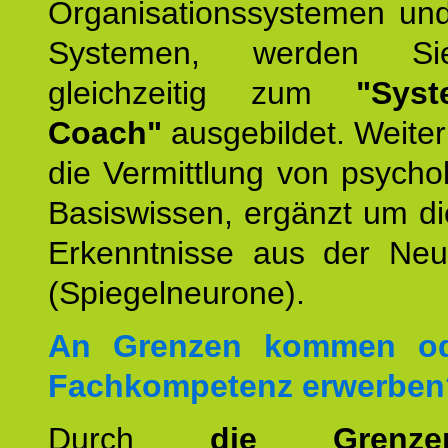
Organisationssystemen und
Systemen, werden Si
gleichzeitig zum
"Syst
Coach"
ausgebildet. Weiterh
die Vermittlung von psych
Basiswissen, ergänzt um d
Erkenntnisse aus der Neur
(Spiegelneurone).
An Grenzen kommen od
Fachkompetenz erwerben
Durch
die Grenz