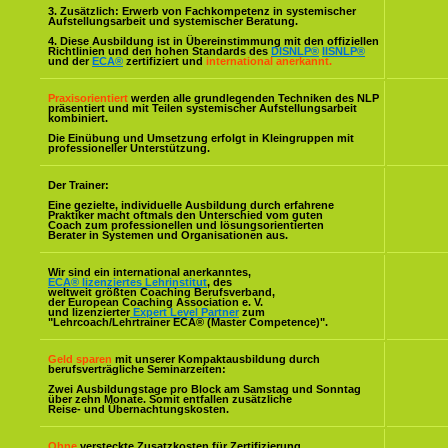
3. Zusätzlich: Erwerb von Fachkompetenz in systemischer
Aufstellungsarbeit und systemischer Beratung.
4. Diese Ausbildung ist in Übereinstimmung mit den offiziellen
Richtlinien und den hohen Standards des
DISNLP®
IISNLP®
und der
ECA®
zertifiziert und
international anerkannt.
Praxisorientiert
werden alle grundlegenden Techniken des NLP
präsentiert und mit Teilen systemischer Aufstellungsarbeit
kombiniert.
Die Einübung und Umsetzung erfolgt in Kleingruppen mit
professioneller Unterstützung.
Der Trainer:
Eine gezielte, individuelle Ausbildung durch erfahrene
Praktiker macht oftmals den Unterschied vom guten
Coach zum professionellen und lösungsorientierten
Berater in Systemen und Organisationen aus.
Wir sind ein international anerkanntes,
ECA® lizenziertes Lehrinstitut
, des
weltweit größten Coaching Berufsverband,
der European Coaching Association e. V.
und lizenzierter
Expert Level Partner
zum
"Lehrcoach/Lehrtrainer ECA® (Master Competence)".
Geld sparen
mit unserer Kompaktausbildung durch
berufsverträgliche Seminarzeiten:
Zwei Ausbildungstage pro Block am Samstag und Sonntag
über zehn Monate. Somit entfallen zusätzliche
Reise- und Übernachtungskosten.
Ohne
versteckte Zusatzkosten für Zertifizierung,