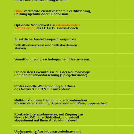
Reise- und Übernachtungskosten.
Ohne
versteckte Zusatzkosten für Zertifizierung,
Prüfungsgebühr oder Supervision.
Optionale Möglichkeit zur
internationalen
Zertifizierung
als ECA® Business-Coach.
Zusätzliche Ausbildungsschwerpunkte:
Selbstbewusstsein und Selbstvertrauen
stärken.
Vermittlung von psychologischem Basiswissen.
Die neusten Erkenntnisse aus der Neurobiologie
und der Intuitionsforschung (Spiegelneurone).
Professionelle Weiterbildung auf Basis
des Nexus S.E.L.B.S.T. Konzeptes
®
.
Multifunktionales Training in der Kombination
Präsenzveranstaltung, Supervision und Peergruppenarbeit.
Konkrete Literaturhinweise, mit Zugang zur
Nexus NLP-Online-Bibliothek, individuell
abgestimmt auf Ihren Ausbildungslevel.
Umfangreiche Ausbildungsunterlagen mit