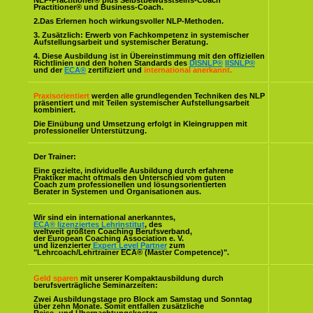
NLP-Practitioner® plus Selbstbewusstseins-Coach
Practitioner® und Business-Coach.
2.Das Erlernen hoch wirkungsvoller NLP-Methoden.
3. Zusätzlich: Erwerb von Fachkompetenz in systemischer
Aufstellungsarbeit und systemischer Beratung.
4. Diese Ausbildung ist in Übereinstimmung mit den offiziellen
Richtlinien und den hohen Standards des
DISNLP®
IISNLP®
und der
ECA®
zertifiziert und
international anerkannt.
Praxisorientiert
werden alle grundlegenden Techniken des NLP
präsentiert und mit Teilen systemischer Aufstellungsarbeit
kombiniert.
Die Einübung und Umsetzung erfolgt in Kleingruppen mit
professioneller Unterstützung.
Der Trainer:
Eine gezielte, individuelle Ausbildung durch erfahrene
Praktiker macht oftmals den Unterschied vom guten
Coach zum professionellen und lösungsorientierten
Berater in Systemen und Organisationen aus.
Wir sind ein international anerkanntes,
ECA® lizenziertes Lehrinstitut
, des
weltweit größten Coaching Berufsverband,
der European Coaching Association e. V.
und lizenzierter
Expert Level Partner
zum
"Lehrcoach/Lehrtrainer ECA® (Master Competence)".
Geld sparen
mit unserer Kompaktausbildung durch
berufsverträgliche Seminarzeiten:
Zwei Ausbildungstage pro Block am Samstag und Sonntag
über zehn Monate. Somit entfallen zusätzliche