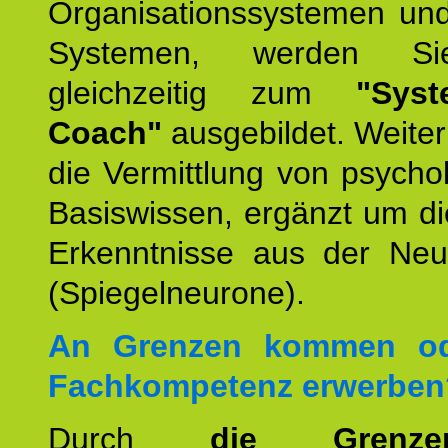
Organisationssystemen und
Systemen, werden Si
gleichzeitig zum
"Syst
Coach"
ausgebildet. Weiterh
die Vermittlung von psych
Basiswissen, ergänzt um d
Erkenntnisse aus der Neur
(Spiegelneurone).
An Grenzen kommen od
Fachkompetenz erwerben
Durch
die Grenz