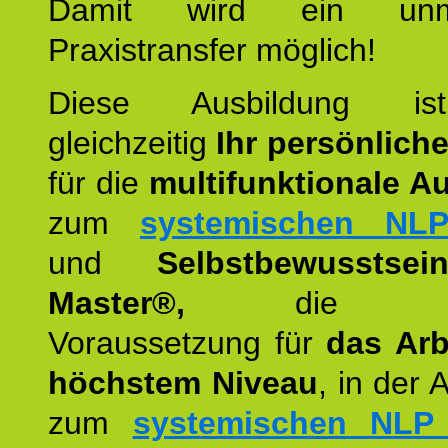
Damit wird ein unmit
Praxistransfer möglich!
Diese Ausbildung is
gleichzeitig
Ihr persönlich
für die
multifunktionale A
zum
systemischen NLP
und
Selbstbewusstsei
Master®,
die wie
Voraussetzung für
das Arb
höchstem Niveau
, in der 
zum
systemischen NLP 