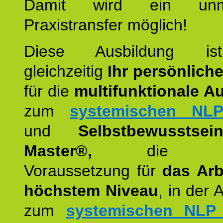
Damit wird ein unmit
Praxistransfer möglich!
Diese Ausbildung is
gleichzeitig
Ihr persönlich
für die
multifunktionale A
zum
systemischen NLP
und
Selbstbewusstsei
Master®,
die wie
Voraussetzung für
das Arb
höchstem Niveau
, in der 
zum
systemischen NLP 