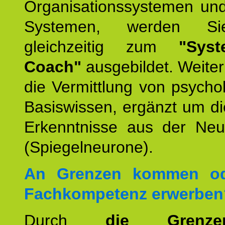
Organisationssystemen und
Systemen, werden Si
gleichzeitig zum
"Syst
Coach"
ausgebildet. Weiterh
die Vermittlung von psych
Basiswissen, ergänzt um d
Erkenntnisse aus der Neur
(Spiegelneurone).
An Grenzen kommen od
Fachkompetenz erwerben
Durch
die Grenz