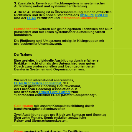
3. Zusätzlich: Erwerb von Fachkompetenz in systemischer
Aufstellungsarbeit und systemischer Beratung.
4. Diese Ausbildung ist in Übereinstimmung mit den offiziellen
Richtlinien und den hohen Standards des
DISNLP®
IISNLP®
und der
ECA®
zertifiziert und
international anerkannt.
Praxisorientiert
werden alle grundlegenden Techniken des NLP
präsentiert und mit Teilen systemischer Aufstellungsarbeit
kombiniert.
Die Einübung und Umsetzung erfolgt in Kleingruppen mit
professioneller Unterstützung.
Der Trainer:
Eine gezielte, individuelle Ausbildung durch erfahrene
Praktiker macht oftmals den Unterschied vom guten
Coach zum professionellen und lösungsorientierten
Berater in Systemen und Organisationen aus.
Wir sind ein international anerkanntes,
ECA® lizenziertes Lehrinstitut
, des
weltweit größten Coaching Berufsverband,
der European Coaching Association e. V.
und lizenzierter
Expert Level Partner
zum
"Lehrcoach/Lehrtrainer ECA® (Master Competence)".
Geld sparen
mit unserer Kompaktausbildung durch
berufsverträgliche Seminarzeiten:
Zwei Ausbildungstage pro Block am Samstag und Sonntag
über zehn Monate. Somit entfallen zusätzliche
Reise- und Übernachtungskosten.
Ohne
versteckte Zusatzkosten für Zertifizierung,