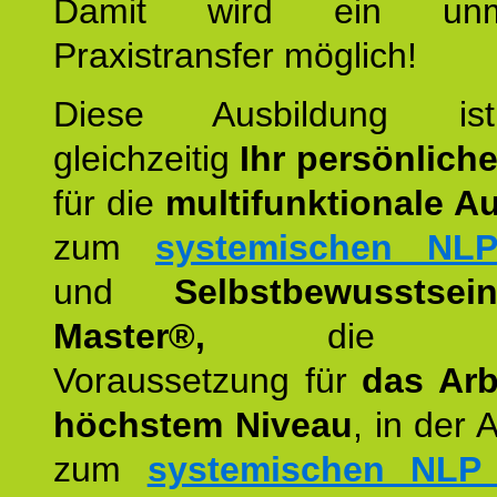
Damit wird ein unmit
Praxistransfer möglich!
Diese Ausbildung is
gleichzeitig
Ihr persönlich
für die
multifunktionale A
zum
systemischen NLP
und
Selbstbewusstsei
Master®,
die wie
Voraussetzung für
das Arb
höchstem Niveau
, in der 
zum
systemischen NLP 