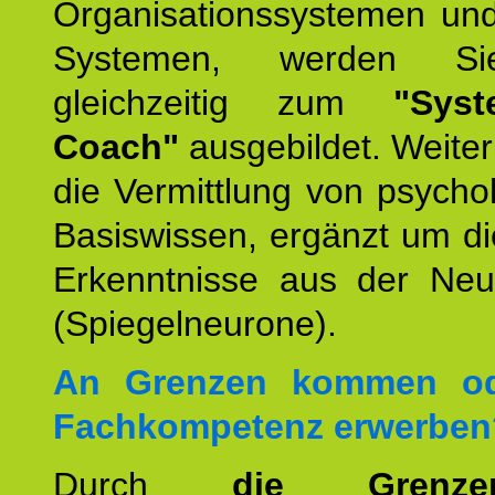
Organisationssystemen und
Systemen, werden Si
gleichzeitig zum
"Syst
Coach"
ausgebildet. Weiterh
die Vermittlung von psych
Basiswissen, ergänzt um d
Erkenntnisse aus der Neur
(Spiegelneurone).
An Grenzen kommen od
Fachkompetenz erwerben
Durch
die Grenz