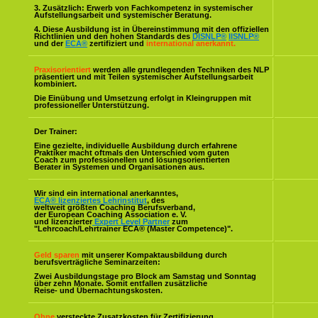
3. Zusätzlich: Erwerb von Fachkompetenz in systemischer
Aufstellungsarbeit und systemischer Beratung.
4. Diese Ausbildung ist in Übereinstimmung mit den offiziellen
Richtlinien und den hohen Standards des
DISNLP®
IISNLP®
und der
ECA®
zertifiziert und
international anerkannt.
Praxisorientiert
werden alle grundlegenden Techniken des NLP
präsentiert und mit Teilen systemischer Aufstellungsarbeit
kombiniert.
Die Einübung und Umsetzung erfolgt in Kleingruppen mit
professioneller Unterstützung.
Der Trainer:
Eine gezielte, individuelle Ausbildung durch erfahrene
Praktiker macht oftmals den Unterschied vom guten
Coach zum professionellen und lösungsorientierten
Berater in Systemen und Organisationen aus.
Wir sind ein international anerkanntes,
ECA® lizenziertes Lehrinstitut
, des
weltweit größten Coaching Berufsverband,
der European Coaching Association e. V.
und lizenzierter
Expert Level Partner
zum
"Lehrcoach/Lehrtrainer ECA® (Master Competence)".
Geld sparen
mit unserer Kompaktausbildung durch
berufsverträgliche Seminarzeiten:
Zwei Ausbildungstage pro Block am Samstag und Sonntag
über zehn Monate. Somit entfallen zusätzliche
Reise- und Übernachtungskosten.
Ohne
versteckte Zusatzkosten für Zertifizierung,