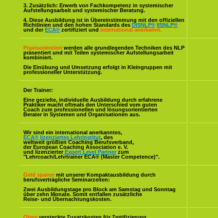
3. Zusätzlich: Erwerb von Fachkompetenz in systemischer
Aufstellungsarbeit und systemischer Beratung.
4. Diese Ausbildung ist in Übereinstimmung mit den offiziellen
Richtlinien und den hohen Standards des
DISNLP®
IISNLP®
und der
ECA®
zertifiziert und
international anerkannt.
Praxisorientiert
werden alle grundlegenden Techniken des NLP
präsentiert und mit Teilen systemischer Aufstellungsarbeit
kombiniert.
Die Einübung und Umsetzung erfolgt in Kleingruppen mit
professioneller Unterstützung.
Der Trainer:
Eine gezielte, individuelle Ausbildung durch erfahrene
Praktiker macht oftmals den Unterschied vom guten
Coach zum professionellen und lösungsorientierten
Berater in Systemen und Organisationen aus.
Wir sind ein international anerkanntes,
ECA® lizenziertes Lehrinstitut
, des
weltweit größten Coaching Berufsverband,
der European Coaching Association e. V.
und lizenzierter
Expert Level Partner
zum
"Lehrcoach/Lehrtrainer ECA® (Master Competence)".
Geld sparen
mit unserer Kompaktausbildung durch
berufsverträgliche Seminarzeiten:
Zwei Ausbildungstage pro Block am Samstag und Sonntag
über zehn Monate. Somit entfallen zusätzliche
Reise- und Übernachtungskosten.
Ohne
versteckte Zusatzkosten für Zertifizierung,