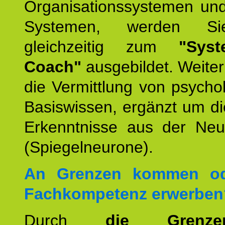
Organisationssystemen und
Systemen, werden Si
gleichzeitig zum
"Syst
Coach"
ausgebildet. Weiterh
die Vermittlung von psych
Basiswissen, ergänzt um d
Erkenntnisse aus der Neur
(Spiegelneurone).
An Grenzen kommen od
Fachkompetenz erwerben
Durch
die Grenz