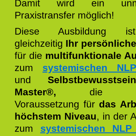
Damit wird ein unmit
Praxistransfer möglich!
Diese Ausbildung is
gleichzeitig
Ihr persönlich
für die
multifunktionale A
zum
systemischen NLP
und
Selbstbewusstsei
Master®,
die wie
Voraussetzung für
das Arb
höchstem Niveau
, in der 
zum
systemischen NLP 