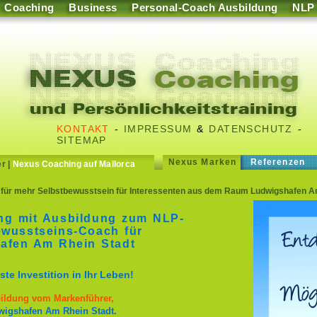
Coaching
Business
Personal-Coach Ausbildung
NLP
KONTAKT
-
IMPRESSUM
&
DATENSCHUTZ
-
SITEMAP
Nexus Marken
Referenzen
er
|
Nexus Coaching auf Mallorca
 für mehr Selbstbewusstsein für Interessenten aus dem Raum Ludwigshafen A
ing mit Ausbildung zum NLP-
ewusstseins-Coach für
afen Am Rhein Stadt
te Investition in Ihr Leben!
bildung vom Markenführer,
wigshafen Am Rhein Stadt.