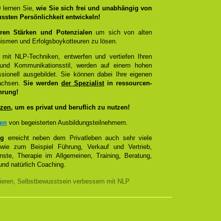
®
lernen Sie,
wie Sie sich frei und unabhängig von
ussten Persönlichkeit entwickeln!
ren Stärken und Potenzialen
um sich von alten
smen und Erfolgsboykotteuren zu lösen.
 mit NLP-Techniken, entwerfen und vertiefen Ihren
- und Kommunikationsstil, werden auf einem hohen
sionell ausgebildet. Sie können dabei Ihre eigenen
wachsen.
Sie werden
der Spezialist
in ressourcen-
hrung!
zen
, um es privat und beruflich zu nutzen!
zen
von begeisterten Ausbildungsteilnehmern.
ng
erreicht neben dem Privatleben auch sehr viele
 wie zum Beispiel Führung, Verkauf und Vertrieb,
enste, Therapie im Allgemeinen, Training, Beratung,
nd natürlich Coaching.
nieren, Selbstbewusstsein verbessern mit NLP