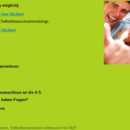
g möglich):
e hier klicken!
Selbstbewusstseinstrainings:
r klicken!
arzentrum:
nanschluss an die A 5.
r haben Fragen?
uns
nieren, Selbstbewusstsein verbessern mit NLP