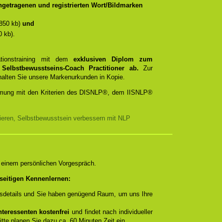
getragenen und registrierten Wort/Bildmarken
850 kb)
und
 kb).
ationstraining mit dem
exklusiven Diplom zum
d
Selbstbewusstseins-Coach Practitioner ab.
Zur
rhalten Sie unsere Markenurkunden in Kopie.
timmung mit den Kriterien des DISNLP®, dem IISNLP®
nieren, Selbstbewusstsein verbessern mit NLP
n einem persönlichen Vorgespräch.
seitigen Kennenlernen:
ngsdetails und Sie haben genügend Raum, um uns Ihre
teressenten kostenfrei
und findet nach individueller
itte planen Sie dazu ca. 60 Minuten Zeit ein.