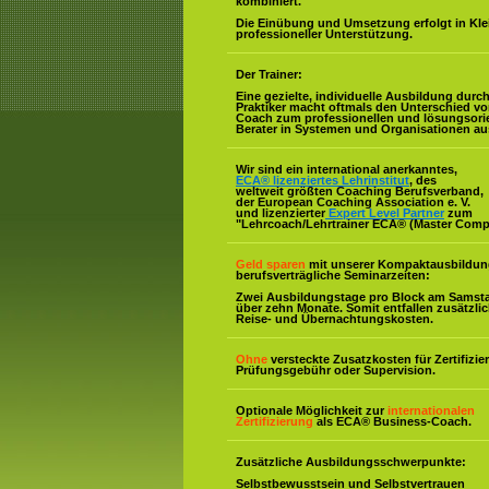
kombiniert.
Die Einübung und Umsetzung erfolgt in Kl
professioneller Unterstützung.
Der Trainer:
Eine gezielte, individuelle Ausbildung durc
Praktiker macht oftmals den Unterschied v
Coach zum professionellen und lösungsorie
Berater in Systemen und Organisationen au
Wir sind ein international anerkanntes,
ECA® lizenziertes Lehrinstitut
, des
weltweit größten Coaching Berufsverband,
der European Coaching Association e. V.
und lizenzierter
Expert Level Partner
zum
"Lehrcoach/Lehrtrainer ECA® (Master Comp
Geld sparen
mit unserer Kompaktausbildun
berufsverträgliche Seminarzeiten:
Zwei Ausbildungstage pro Block am Samst
über zehn Monate. Somit entfallen zusätzli
Reise- und Übernachtungskosten.
Ohne
versteckte Zusatzkosten für Zertifizie
Prüfungsgebühr oder Supervision.
Optionale Möglichkeit zur
internationalen
Zertifizierung
als ECA® Business-Coach.
Zusätzliche Ausbildungsschwerpunkte:
Selbstbewusstsein und Selbstvertrauen