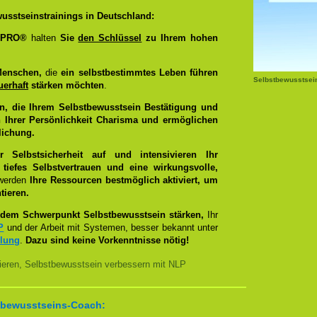
usstseinstrainings in Deutschland:
g PRO®
halten
Sie
den Schlüssel
zu Ihrem hohen
Menschen,
die
ein selbstbestimmtes Leben führen
Selbstbewusstsei
uerhaft
stärken möchten
.
n, die Ihrem Selbstbewusstsein Bestätigung und
 Ihrer Persönlichkeit Charisma und ermöglichen
lichung.
Selbstsicherheit auf und intensivieren Ihr
tiefes Selbstvertrauen und eine wirkungsvolle,
 werden
Ihre Ressourcen bestmöglich aktiviert, um
tieren.
dem Schwerpunkt Selbstbewusstsein stärken,
Ihr
P
und der Arbeit mit Systemen, besser bekannt unter
llung
.
Dazu sind keine Vorkenntnisse nötig!
nieren, Selbstbewusstsein verbessern mit NLP
bstbewusstseins-Coach: