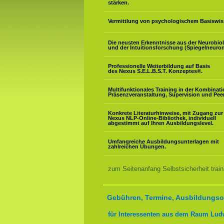
stärken.
Vermittlung von psychologischem Basiswis
Die neusten Erkenntnisse aus der Neurobio
und der Intuitionsforschung (Spiegelneuron
Professionelle Weiterbildung auf Basis
des Nexus S.E.L.B.S.T. Konzeptes
®
.
Multifunktionales Training in der Kombinat
Präsenzveranstaltung, Supervision und Pee
Konkrete Literaturhinweise, mit Zugang zur
Nexus NLP-Online-Bibliothek, individuell
abgestimmt auf Ihren Ausbildungslevel.
Umfangreiche Ausbildungsunterlagen mit
zahlreichen Übungen.
zum Seitenanfang Selbstsicherheit trai
Gebühren, Termine, Ausbildungsor
für Interessenten aus dem Raum Lud