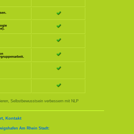
sen.
logie
e).
ion
rgruppenarbeit.
nieren, Selbstbewusstsein verbessern mit NLP
t, Kontakt
wigshafen Am Rhein Stadt: