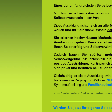
Eines der umfangreichsten Selbstbew
Mit dem
Selbstbewusstseinstrainin
Selbstbewusstsein
in der Hand!
Diese Ausbildung richtet sich
an alle 
wollen und ihr Selbstbewusstsein
da
Sie erlernen hochwirksame Methode
Anerkennung geben. Diese verleihen
Ihnen Selbsterfolg und Selbstverwirk
Dadurch
bauen Sie spürbar mehr 
Selbstwertgefühl.
Sie entwickeln ein
positive Ausstrahlung.
Kontinuierlich
sich privat und beruflich neu zu orien
Gleichzeitig
ist diese Ausbildung,
mit 
faszinierender Zugang zur Welt des
NL
Systemaufstellung und
Familienaufste
zum Seitenanfang Selbstsicherheit trai
Werden Sie jetzt Ihr eigener Sel