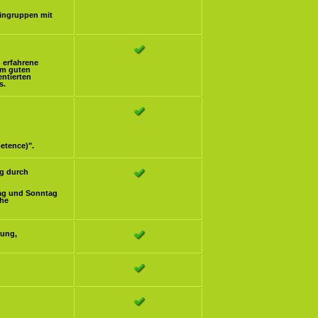
eingruppen mit
h erfahrene
om guten
ntierten
s.
etence)".
g durch
ag und Sonntag
che
rung,