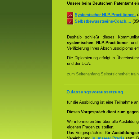
Unsere beim Deutschen Patentamt ein
Systemischer NLP-Practitioner..
(
Selbstbewusstseins-Coach....
(850
Deshalb schließt dieses Kommunik
systemischen NLP-Practitioner
un
Verifizierung Ihres Abschlussdiploms e
Die Diplomierung erfolgt in Übereins
und der ECA.
zum Seitenanfang Selbstsicherheit trai
Zulassungsvoraussetzung
für die Ausbildung ist eine Teilnahme a
Dieses Vorgespräch dient zum gegen
Wir informieren Sie über alle Ausbildu
eigenen Fragen zu stellen.
Das Vorgespräch ist
für Ausbildungsin
Vereinbarung
in unserer Praxis
statt. B