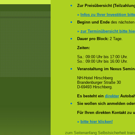
Zur Preisübersicht (Teilzahlun
»
Infos zu Ihrer Investition bitt
Beginn und Ende
des nächsten 
»
zur Terminübersicht bitte hie
Dauer pro Block:
2 Tage.
Zeiten:
Sa.: 09:00 Uhr bis 17:00 Uhr.
So.: 09:00 Uhr bis 16:00 Uhr.
Veranstaltung im Nexus Semin
NH-Hotel Hirschberg
Brandenburger Straße 30
D-69493 Hirschberg.
Es besteht ein
direkter
Autobah
Sie wollen sich anmelden ode
Für Ihren direkten Kontakt zu 
»
bitte hier klicken!
zum Seitenanfang Selbstsicherheit trai