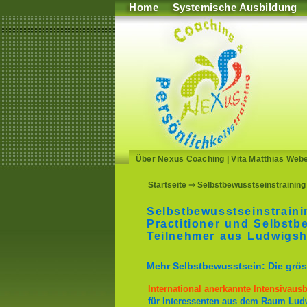
Home
Systemische Ausbildung
Über Nexus Coaching
|
Vita Matthias Web
Startseite
⇒ Selbstbewusstseinstraining
Selbstbewusstseinstrain
Practitioner und Selbstb
Teilnehmer aus Ludwigsh
Mehr Selbstbewusstsein: Die gröss
International anerkannte Intensivaus
für Interessenten aus dem Raum Lud