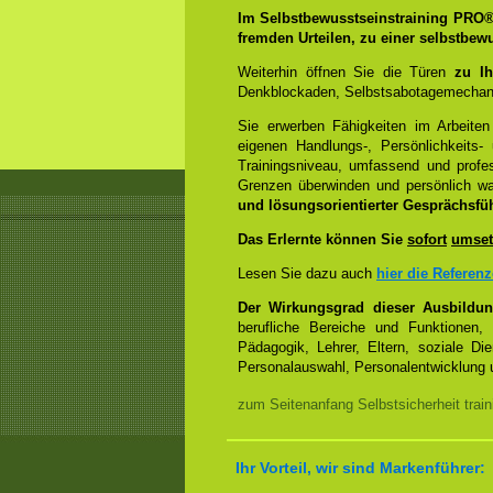
Im Selbstbewusstseinstraining PRO
fremden Urteilen, zu einer selbstbew
Weiterhin öffnen Sie die Türen
zu Ih
Denkblockaden, Selbstsabotagemechani
Sie erwerben Fähigkeiten im Arbeiten
eigenen Handlungs-, Persönlichkeits
Trainingsniveau, umfassend und profes
Grenzen überwinden und persönlich 
und lösungsorientierter Gesprächsfü
Das Erlernte können Sie
sofort
umset
Lesen Sie dazu auch
hier die Referen
Der Wirkungsgrad dieser Ausbildu
berufliche Bereiche und Funktionen,
Pädagogik, Lehrer, Eltern, soziale Di
Personalauswahl, Personalentwicklung u
zum Seitenanfang Selbstsicherheit trai
Ihr Vorteil, wir sind Markenführer: