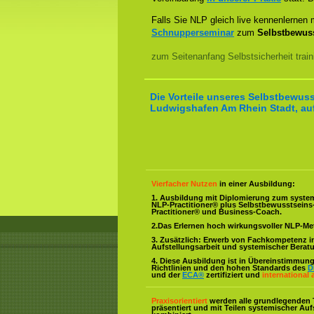
Falls Sie NLP gleich live kennenlernen
Schnupperseminar
zum
Selbstbewuss
zum Seitenanfang Selbstsicherheit trai
Die Vorteile unseres Selbstbewuss
Ludwigshafen Am Rhein Stadt, auf
Vierfacher Nutzen
in einer Ausbildung:
1. Ausbildung mit Diplomierung zum syste
NLP-Practitioner® plus Selbstbewusstsein
Practitioner® und Business-Coach.
2.Das Erlernen hoch wirkungsvoller NLP-M
3. Zusätzlich: Erwerb von Fachkompetenz i
Aufstellungsarbeit und systemischer Berat
4. Diese Ausbildung ist in Übereinstimmung 
Richtlinien und den hohen Standards des
D
und der
ECA®
zertifiziert und
international 
Praxisorientiert
werden alle grundlegenden 
präsentiert und mit Teilen systemischer Auf