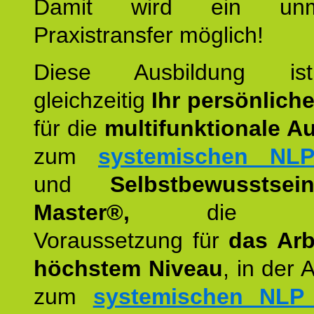
Damit wird ein unmit
Praxistransfer möglich!
Diese Ausbildung is
gleichzeitig
Ihr persönlich
für die
multifunktionale A
zum
systemischen NLP
und
Selbstbewusstsei
Master®,
die wie
Voraussetzung für
das Arb
höchstem Niveau
, in der 
zum
systemischen NLP 