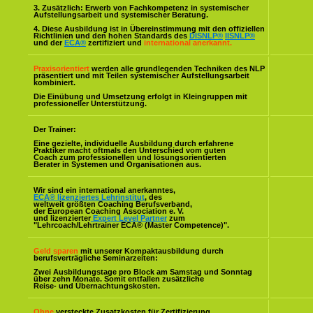
3. Zusätzlich: Erwerb von Fachkompetenz in systemischer
Aufstellungsarbeit und systemischer Beratung.
4. Diese Ausbildung ist in Übereinstimmung mit den offiziellen
Richtlinien und den hohen Standards des
DISNLP®
IISNLP®
und der
ECA®
zertifiziert und
international anerkannt.
Praxisorientiert
werden alle grundlegenden Techniken des NLP
präsentiert und mit Teilen systemischer Aufstellungsarbeit
kombiniert.
Die Einübung und Umsetzung erfolgt in Kleingruppen mit
professioneller Unterstützung.
Der Trainer:
Eine gezielte, individuelle Ausbildung durch erfahrene
Praktiker macht oftmals den Unterschied vom guten
Coach zum professionellen und lösungsorientierten
Berater in Systemen und Organisationen aus.
Wir sind ein international anerkanntes,
ECA® lizenziertes Lehrinstitut
, des
weltweit größten Coaching Berufsverband,
der European Coaching Association e. V.
und lizenzierter
Expert Level Partner
zum
"Lehrcoach/Lehrtrainer ECA® (Master Competence)".
Geld sparen
mit unserer Kompaktausbildung durch
berufsverträgliche Seminarzeiten:
Zwei Ausbildungstage pro Block am Samstag und Sonntag
über zehn Monate. Somit entfallen zusätzliche
Reise- und Übernachtungskosten.
Ohne
versteckte Zusatzkosten für Zertifizierung,