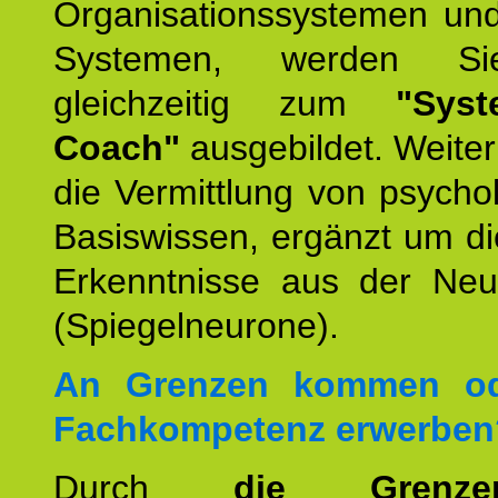
Organisationssystemen und
Systemen, werden Si
gleichzeitig zum
"Syst
Coach"
ausgebildet. Weiterh
die Vermittlung von psych
Basiswissen, ergänzt um d
Erkenntnisse aus der Neur
(Spiegelneurone).
An Grenzen kommen od
Fachkompetenz erwerben
Durch
die Grenz