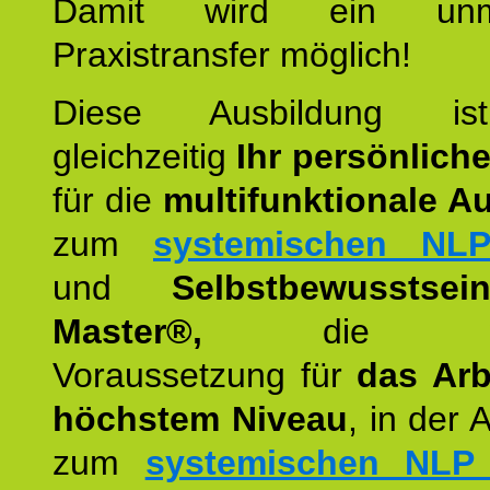
Damit wird ein unmit
Praxistransfer möglich!
Diese Ausbildung is
gleichzeitig
Ihr persönlich
für die
multifunktionale A
zum
systemischen NLP
und
Selbstbewusstsei
Master®,
die wie
Voraussetzung für
das Arb
höchstem Niveau
, in der 
zum
systemischen NLP 