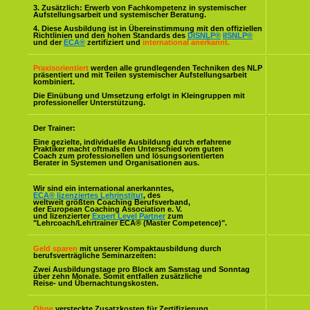
3. Zusätzlich: Erwerb von Fachkompetenz in systemischer
Aufstellungsarbeit und systemischer Beratung.
4. Diese Ausbildung ist in Übereinstimmung mit den offiziellen
Richtlinien und den hohen Standards des
DISNLP®
IISNLP®
und der
ECA®
zertifiziert und
international anerkannt.
Praxisorientiert
werden alle grundlegenden Techniken des NLP
präsentiert und mit Teilen systemischer Aufstellungsarbeit
kombiniert.
Die Einübung und Umsetzung erfolgt in Kleingruppen mit
professioneller Unterstützung.
Der Trainer:
Eine gezielte, individuelle Ausbildung durch erfahrene
Praktiker macht oftmals den Unterschied vom guten
Coach zum professionellen und lösungsorientierten
Berater in Systemen und Organisationen aus.
Wir sind ein international anerkanntes,
ECA® lizenziertes Lehrinstitut
, des
weltweit größten Coaching Berufsverband,
der European Coaching Association e. V.
und lizenzierter
Expert Level Partner
zum
"Lehrcoach/Lehrtrainer ECA® (Master Competence)".
Geld sparen
mit unserer Kompaktausbildung durch
berufsverträgliche Seminarzeiten:
Zwei Ausbildungstage pro Block am Samstag und Sonntag
über zehn Monate. Somit entfallen zusätzliche
Reise- und Übernachtungskosten.
Ohne
versteckte Zusatzkosten für Zertifizierung,