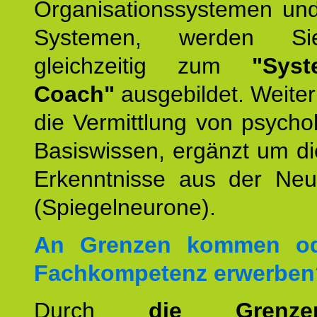
Organisationssystemen und
Systemen, werden Si
gleichzeitig zum
"Syst
Coach"
ausgebildet. Weiterh
die Vermittlung von psych
Basiswissen, ergänzt um d
Erkenntnisse aus der Neur
(Spiegelneurone).
An Grenzen kommen od
Fachkompetenz erwerben
Durch
die Grenz